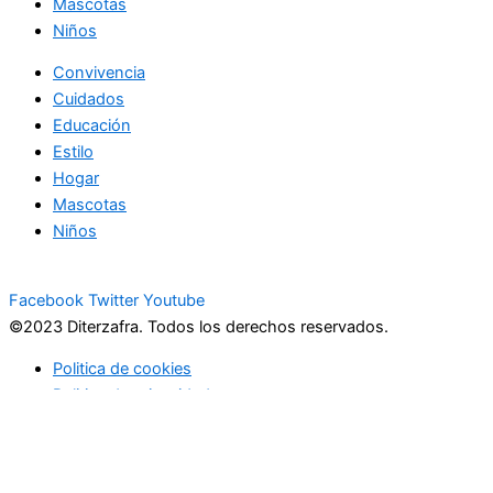
Mascotas
Niños
Convivencia
Cuidados
Educación
Estilo
Hogar
Mascotas
Niños
Facebook
Twitter
Youtube
©2023 Diterzafra. Todos los derechos reservados.
Politica de cookies
Politica de privacidad
Usamos cookies para asegurar que te damos la mejor
experiencia en nuestra web. Si continúas usando este sitio,