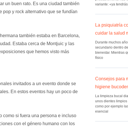
ar un buen rato. Es una ciudad también
variante: «ya tendrás
e pop y rock alternativo que se fundían
La psiquiatría 
cuidar la salud 
 hermana también estaba en Barcelona,
Durante muchos años,
iudad. Estaba cerca de Montjuic y las
secundario dentro de
e exposiciones que hemos visto más
bienestar. Mientras q
físico
Consejos para m
onales invitados a un evento donde se
higiene bucode
ales. En estos eventos hay un poco de
La limpieza bucal di
unos dientes limpios
como por ejemplo las c
esencial
o como si fuera una persona e incluso
aciones con el género humano con los