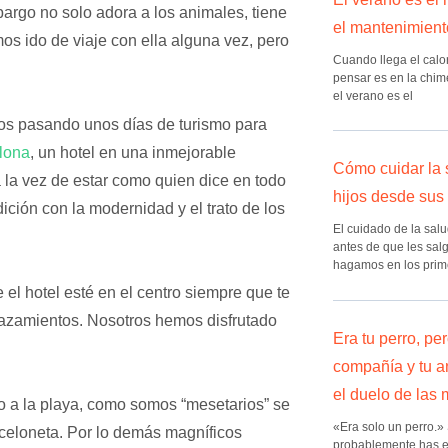
argo no solo adora a los animales, tiene
el mantenimient
s ido de viaje con ella alguna vez, pero
Cuando llega el calor
pensar es en la chim
el verano es el
os pasando unos días de turismo para
lona
, un hotel en una inmejorable
Cómo cuidar la 
a la vez de estar como quien dice en todo
hijos desde sus
ición con la modernidad y el trato de los
El cuidado de la sal
antes de que les sal
hagamos en los prim
el hotel esté en el centro siempre que te
plazamientos. Nosotros hemos disfrutado
Era tu perro, pe
compañía y tu a
el duelo de las
ro a la playa, como somos “mesetarios” se
«Era solo un perro.»
rceloneta. Por lo demás magníficos
probablemente has e