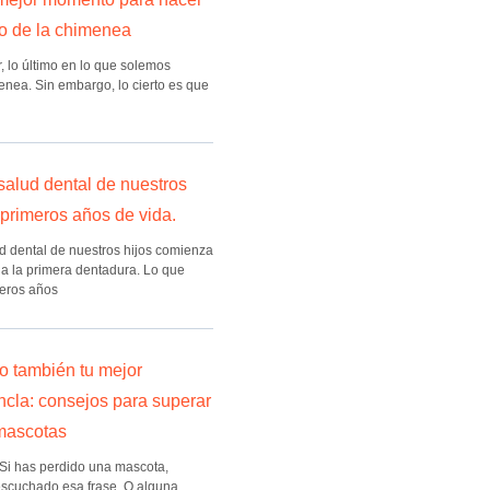
o de la chimenea
, lo último en lo que solemos
enea. Sin embargo, lo cierto es que
salud dental de nuestros
 primeros años de vida.
ud dental de nuestros hijos comienza
ga la primera dentadura. Lo que
eros años
ro también tu mejor
ncla: consejos para superar
 mascotas
 Si has perdido una mascota,
scuchado esa frase. O alguna