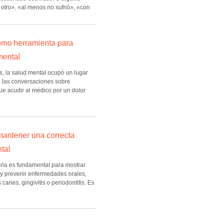
 otro», «al menos no sufrió», «con
como herramienta para
mental
 la salud mental ocupó un lugar
 las conversaciones sobre
ue acudir al médico por un dolor
antener una correcta
ntal
aria es fundamental para mostrar
 y prevenir enfermedades orales,
aries, gingivitis o periodontitis. Es