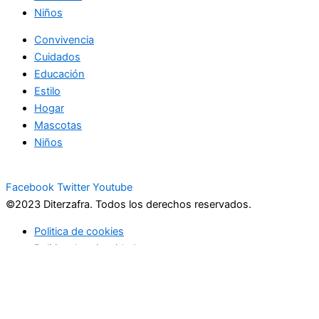
Niños
Convivencia
Cuidados
Educación
Estilo
Hogar
Mascotas
Niños
Facebook
Twitter
Youtube
©2023 Diterzafra. Todos los derechos reservados.
Politica de cookies
Politica de privacidad
Usamos cookies para asegurar que te damos la mejor
experiencia en nuestra web. Si continúas usando este sitio,