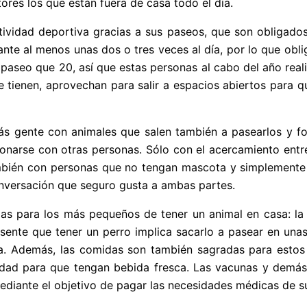
ores los que están fuera de casa todo el día.
ividad deportiva gracias a sus paseos, que son obligados.
rante al menos unas dos o tres veces al día, por lo que obli
 paseo que 20, así que estas personas al cabo del año real
 tienen, aprovechan para salir a espacios abiertos para q
s gente con animales que salen también a pasearlos y fo
cionarse con otras personas. Sólo con el acercamiento entre
bién con personas que no tengan mascota y simplemente qu
nversación que seguro gusta a ambas partes.
jas para los más pequeños de tener un animal en casa: la
esente que tener un perro implica sacarlo a pasear en un
. Además, las comidas son también sagradas para estos 
uidad para que tengan bebida fresca. Las vacunas y demás
ediante el objetivo de pagar las necesidades médicas de s