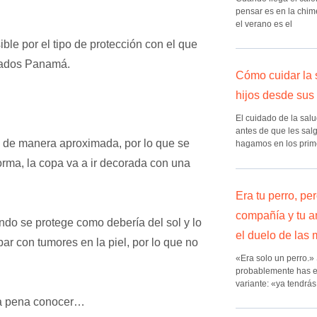
pensar es en la chim
el verano es el
ble por el tipo de protección con el que
nados Panamá.
Cómo cuidar la 
hijos desde sus
El cuidado de la sal
antes de que les sal
, de manera aproximada, por lo que se
hagamos en los prim
 forma, la copa va a ir decorada con una
Era tu perro, pe
compañía y tu a
ndo se protege como debería del sol y lo
el duelo de las
r con tumores en la piel, por lo que no
«Era solo un perro.»
probablemente has e
variante: «ya tendrás
la pena conocer…