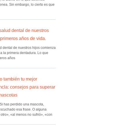
enea. Sin embargo, lo cierto es que
salud dental de nuestros
 primeros años de vida.
ud dental de nuestros hijos comienza
ga la primera dentadura. Lo que
eros años
ro también tu mejor
ncla: consejos para superar
 mascotas
 Si has perdido una mascota,
scuchado esa frase. O alguna
 otro», «al menos no sufrió», «con