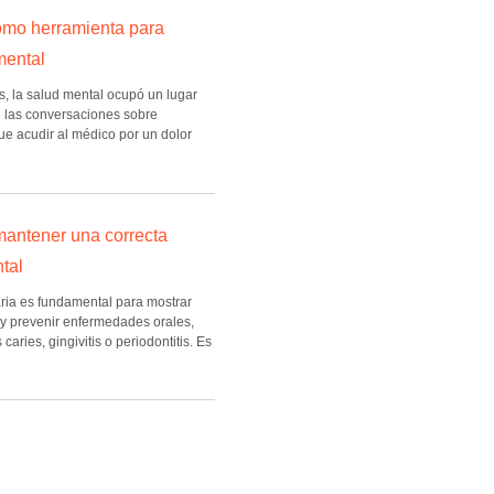
como herramienta para
mental
 la salud mental ocupó un lugar
 las conversaciones sobre
ue acudir al médico por un dolor
antener una correcta
ntal
aria es fundamental para mostrar
 y prevenir enfermedades orales,
aries, gingivitis o periodontitis. Es