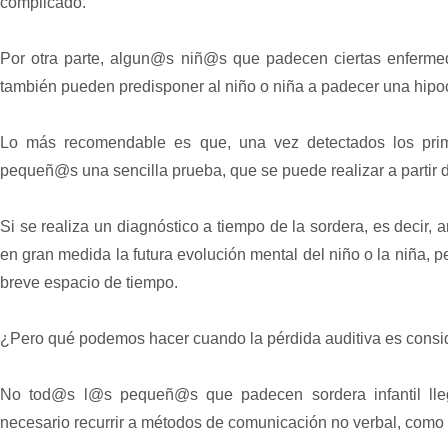
complicado.
Por otra parte, algun@s niñ@s que padecen ciertas enfermed
también pueden predisponer al niño o niña a padecer una hipo
Lo más recomendable es que, una vez detectados los prim
pequeñ@s una sencilla prueba, que se puede realizar a partir d
Si se realiza un diagnóstico a tiempo de la sordera, es decir,
en gran medida la futura evolución mental del niño o la niña, p
breve espacio de tiempo.
¿Pero qué podemos hacer cuando la pérdida auditiva es consi
No tod@s l@s pequeñ@s que padecen sordera infantil lleg
necesario recurrir a métodos de comunicación no verbal, como