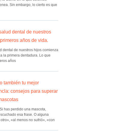
enea. Sin embargo, lo cierto es que
salud dental de nuestros
 primeros años de vida.
ud dental de nuestros hijos comienza
ga la primera dentadura. Lo que
eros años
ro también tu mejor
ncla: consejos para superar
 mascotas
 Si has perdido una mascota,
scuchado esa frase. O alguna
 otro», «al menos no sufrió», «con