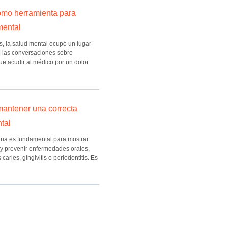
como herramienta para
mental
 la salud mental ocupó un lugar
 las conversaciones sobre
ue acudir al médico por un dolor
antener una correcta
ntal
aria es fundamental para mostrar
 y prevenir enfermedades orales,
aries, gingivitis o periodontitis. Es