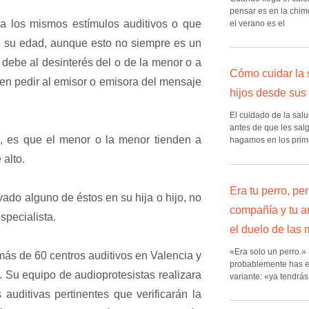
pensar es en la chim
 los mismos estímulos auditivos o que
el verano es el
e su edad, aunque esto no siempre es un
debe al desinterés del o de la menor o a
Cómo cuidar la 
len pedir al emisor o emisora del mensaje
hijos desde sus
El cuidado de la sal
antes de que les sal
l, es que el menor o la menor tienden a
hagamos en los prim
alto.
Era tu perro, pe
do alguno de éstos en su hija o hijo, no
compañía y tu a
specialista.
el duelo de las
«Era solo un perro.»
 más de 60 centros auditivos en Valencia y
probablemente has e
o. Su equipo de audioprotesistas realizara
variante: «ya tendrás
 auditivas pertinentes que verificarán la